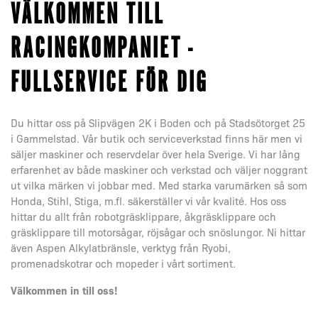
VÄLKOMMEN TILL
RACINGKOMPANIET -
FULLSERVICE FÖR DIG
Du hittar oss på Slipvägen 2K i Boden och på Stadsötorget 25
i Gammelstad. Vår butik och serviceverkstad finns här men vi
säljer maskiner och reservdelar över hela Sverige. Vi har lång
erfarenhet av både maskiner och verkstad och väljer noggrant
ut vilka märken vi jobbar med. Med starka varumärken så som
Honda, Stihl, Stiga, m.fl. säkerställer vi vår kvalité. Hos oss
hittar du allt från robotgräsklippare, åkgräsklippare och
gräsklippare till motorsågar, röjsågar och snöslungor. Ni hittar
även Aspen Alkylatbränsle, verktyg från Ryobi,
promenadskotrar och mopeder i vårt sortiment.
Välkommen in till oss!