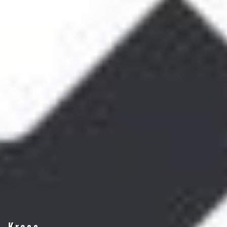
STIHL har lösningen för dig både i
Stiga åkgräsklippare
skogen och på gräsmattan