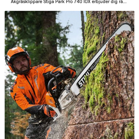
Åkgräsklippare Stiga Park Pro 740 IOX erbjuder dig rå...