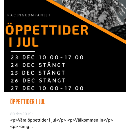
ÖPPETTIDER I JUL
20 dec 2019:
<p>Våra öppettider i jul</p> <p>Välkommen in</p>
<p> <img...