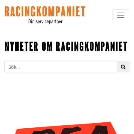
Hoppa till innehållet
NYHETER OM RACINGKOMPANIET