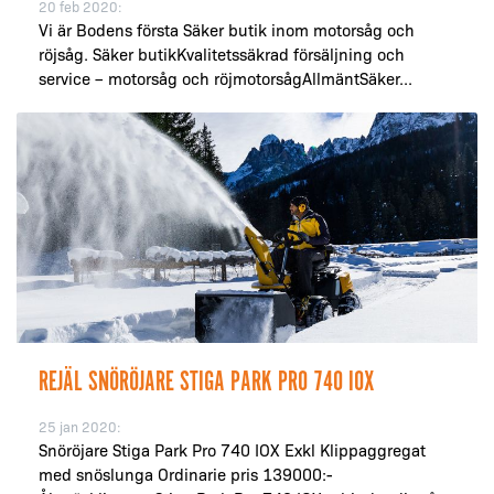
20 feb 2020:
Vi är Bodens första Säker butik inom motorsåg och
röjsåg. Säker butikKvalitetssäkrad försäljning och
service – motorsåg och röjmotorsågAllmäntSäker...
REJÄL SNÖRÖJARE STIGA PARK PRO 740 IOX
25 jan 2020:
Snöröjare Stiga Park Pro 740 IOX Exkl Klippaggregat
med snöslunga Ordinarie pris 139000:-