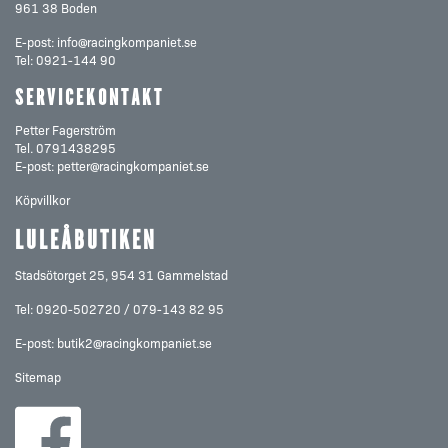
961 38 Boden
E-post:
info@racingkompaniet.se
Tel:
0921-144 90
SERVICEKONTAKT
Petter Fagerström
Tel.
0791438295
E-post:
petter@racingkompaniet.se
Köpvillkor
LULEÅBUTIKEN
Stadsötorget 25, 954 31 Gammelstad
Tel: 0920-502720 / 079-143 82 95
E-post:
butik2@racingkompaniet.se
Sitemap