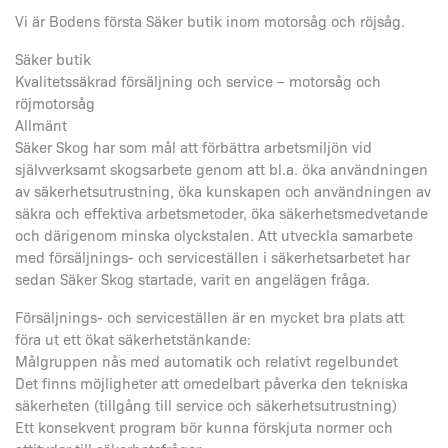
Vi är Bodens första Säker butik inom motorsåg och röjsåg.
Säker butik
Kvalitetssäkrad försäljning och service – motorsåg och
röjmotorsåg
Allmänt
Säker Skog har som mål att förbättra arbetsmiljön vid
självverksamt skogsarbete genom att bl.a. öka användningen
av säkerhetsutrustning, öka kunskapen och användningen av
säkra och effektiva arbetsmetoder, öka säkerhetsmedvetande
och därigenom minska olyckstalen. Att utveckla samarbete
med försäljnings- och serviceställen i säkerhetsarbetet har
sedan Säker Skog startade, varit en angelägen fråga.
Försäljnings- och serviceställen är en mycket bra plats att
föra ut ett ökat säkerhetstänkande:
Målgruppen nås med automatik och relativt regelbundet
Det finns möjligheter att omedelbart påverka den tekniska
säkerheten (tillgång till service och säkerhetsutrustning)
Ett konsekvent program bör kunna förskjuta normer och