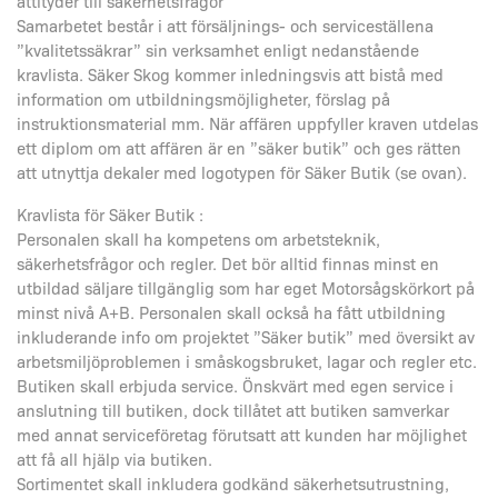
attityder till säkerhetsfrågor
Samarbetet består i att försäljnings- och serviceställena
”kvalitetssäkrar” sin verksamhet enligt nedanstående
kravlista. Säker Skog kommer inledningsvis att bistå med
information om utbildningsmöjligheter, förslag på
instruktionsmaterial mm. När affären uppfyller kraven utdelas
ett diplom om att affären är en ”säker butik” och ges rätten
att utnyttja dekaler med logotypen för Säker Butik (se ovan).
Kravlista för Säker Butik :
Personalen skall ha kompetens om arbetsteknik,
säkerhetsfrågor och regler. Det bör alltid finnas minst en
utbildad säljare tillgänglig som har eget Motorsågskörkort på
minst nivå A+B. Personalen skall också ha fått utbildning
inkluderande info om projektet ”Säker butik” med översikt av
arbetsmiljöproblemen i småskogsbruket, lagar och regler etc.
Butiken skall erbjuda service. Önskvärt med egen service i
anslutning till butiken, dock tillåtet att butiken samverkar
med annat serviceföretag förutsatt att kunden har möjlighet
att få all hjälp via butiken.
Sortimentet skall inkludera godkänd säkerhetsutrustning,