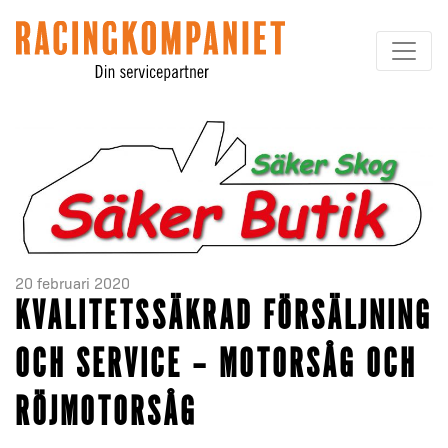
Hoppa till innehållet
20 februari 2020
KVALITETSSÄKRAD FÖRSÄLJNING
OCH SERVICE – MOTORSÅG OCH
RÖJMOTORSÅG