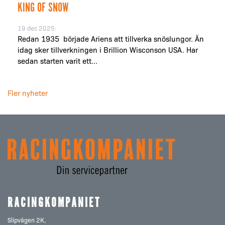
KING OF SNOW
19 dec 2025:
Redan 1935 började Ariens att tillverka snöslungor. Än
idag sker tillverkningen i Brillion Wisconson USA. Har
sedan starten varit ett...
Fler nyheter
RACINGKOMPANIET
Slipvägen 2K,