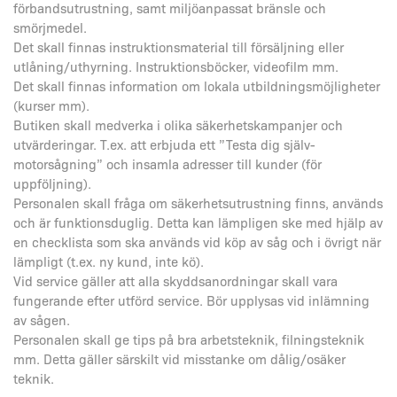
förbandsutrustning, samt miljöanpassat bränsle och
smörjmedel.
Det skall finnas instruktionsmaterial till försäljning eller
utlåning/uthyrning. Instruktionsböcker, videofilm mm.
Det skall finnas information om lokala utbildningsmöjligheter
(kurser mm).
Butiken skall medverka i olika säkerhetskampanjer och
utvärderingar. T.ex. att erbjuda ett ”Testa dig själv-
motorsågning” och insamla adresser till kunder (för
uppföljning).
Personalen skall fråga om säkerhetsutrustning finns, används
och är funktionsduglig. Detta kan lämpligen ske med hjälp av
en checklista som ska används vid köp av såg och i övrigt när
lämpligt (t.ex. ny kund, inte kö).
Vid service gäller att alla skyddsanordningar skall vara
fungerande efter utförd service. Bör upplysas vid inlämning
av sågen.
Personalen skall ge tips på bra arbetsteknik, filningsteknik
mm. Detta gäller särskilt vid misstanke om dålig/osäker
teknik.