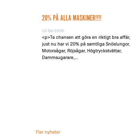
20% PÅ ALLA MASKINER!!!!
10 feb 2026:
<p>Ta chansen att göra en riktigt bra affär,
just nu har vi 20% på samtliga Snöslungor,
Motorsågar, Röjsågar, Högtryckstvättar,
Dammsugarare,...
Fler nyheter