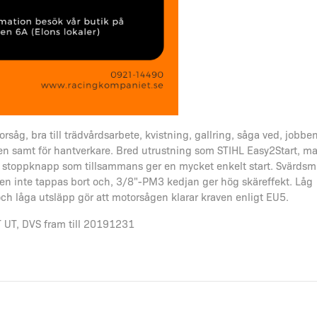
rsåg, bra till trädvårdsarbete, kvistning, gallring, såga ved, jobbe
en samt för hantverkare. Bred utrustning som STIHL Easy2Start, m
stoppknapp som tillsammans ger en mycket enkelt start. Svärdsm
 den inte tappas bort och, 3/8"-PM3 kedjan ger hög skäreffekt. Låg
ch låga utsläpp gör att motorsågen klarar kraven enligt EU5.
UT, DVS fram till 20191231