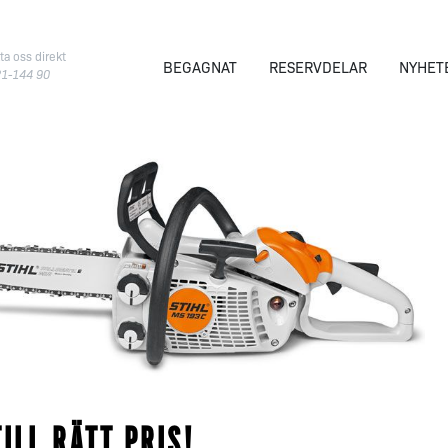
ta oss direkt
BEGAGNAT
RESERVDELAR
NYHET
21-144 90
ILL RÄTT PRIS!