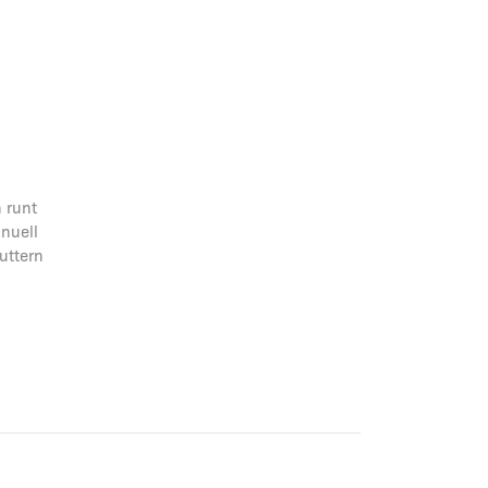
n runt
anuell
uttern