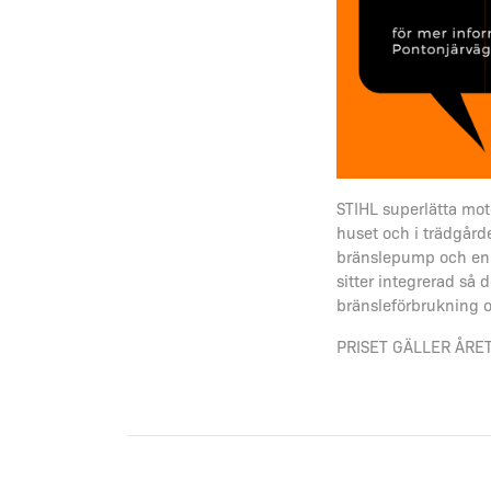
STIHL superlätta moto
huset och i trädgård
bränslepump och en 
sitter integrerad så
bränsleförbrukning o
PRISET GÄLLER ÅRET 